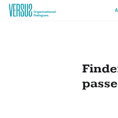
A
Zur
Startseite
wechseln
Finde
passe