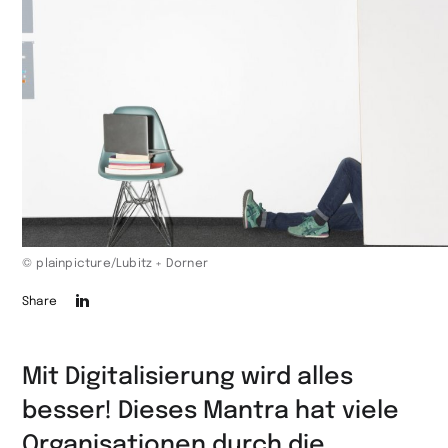
© plainpicture/Lubitz + Dorner
Die
Share
Seite
auf
Mit Digitalisierung wird alles
LinkedIn
besser! Dieses Mantra hat viele
teilen
Organisationen durch die