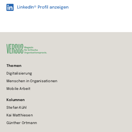
LinkedIn® Profil anzeigen
Zur
Themen
Startseite
Digitalisierung
wechseln
Menschen in Organisationen
Mobile Arbeit
Kolumnen
Stefan Kühl
Kai Matthiesen
Günther Ortmann