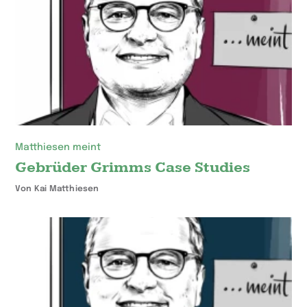
Matthiesen meint
Gebrüder Grimms Case Studies
Von Kai Matthiesen