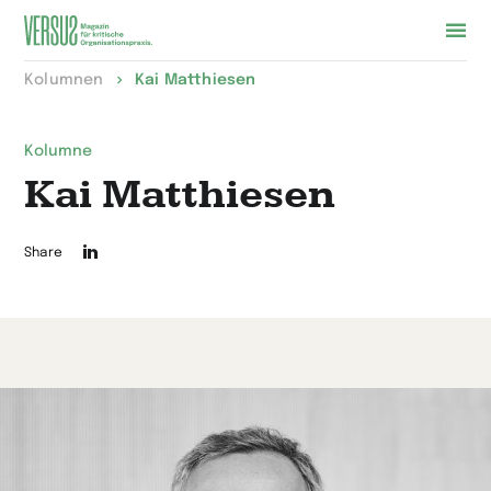
Zur
Kolumnen
Kai Matthiesen
Startseite
wechseln
Kolumne
Kai Matthiesen
Die
Share
Seite
auf
LinkedIn
teilen