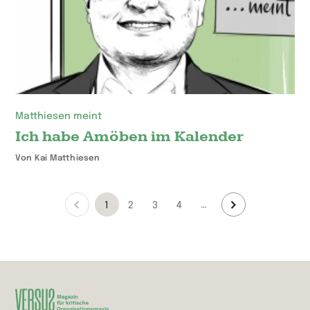
Matthiesen meint
Ich habe Amöben im Kalender
Von Kai Matthiesen
…
1
2
3
4
Vorherige
Nächste
Seite
Seite