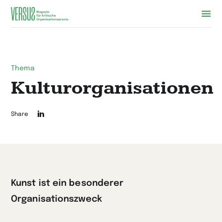
Zur
Startseite
wechseln
Thema
Kulturorganisationen
Die
Share
Seite
auf
LinkedIn
teilen
Kunst ist ein besonderer
Organisationszweck