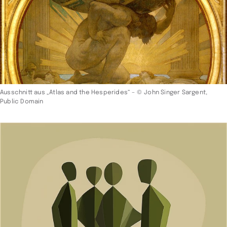
Ausschnitt aus „Atlas and the Hesperides“ –
© John Singer Sargent,
Public Domain