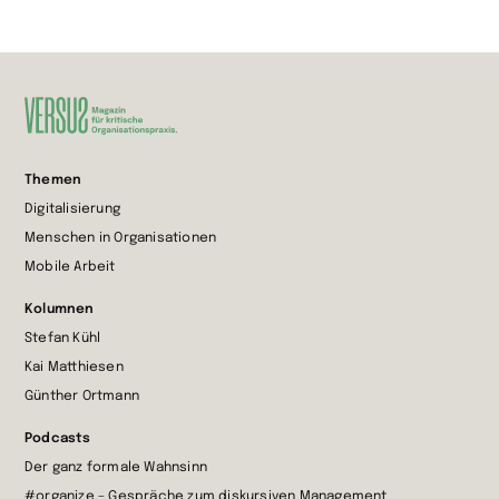
Zur
Themen
Startseite
Digitalisierung
wechseln
Menschen in Organisationen
Mobile Arbeit
Kolumnen
Stefan Kühl
Kai Matthiesen
Günther Ortmann
Podcasts
Der ganz formale Wahnsinn
#organize – Gespräche zum diskursiven Management