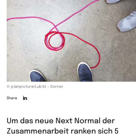
© plainpicture/Lubitz + Dorner
Die
Share
Seite
auf
Um das neue Next Normal der
LinkedIn
Zusammenarbeit ranken sich 5