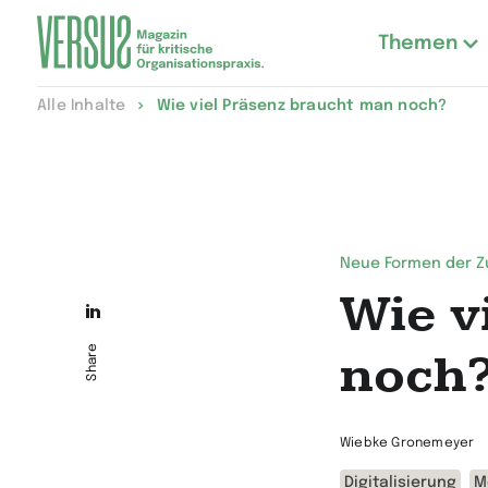
Themen
Zur
Alle Inhalte
Wie viel Präsenz braucht man noch?
Startseite
wechseln
Neue Formen der 
Wie v
Die
Seite
Share
noch
auf
LinkedIn
Wiebke Gronemeyer
teilen
Digitalisierung
M