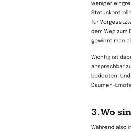
weniger eingrei
Statuskontroll
für Vorgesetzte
dem Weg zum Er
gewinnt man als
Wichtig ist da
ansprechbar zu
bedeuten. Und 
Daumen-Emotic
3. Wo si
Während also in