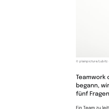
© plainpicture/Lubitz
Teamwork 
begann, wir
fünf Fragen
Ein Team zu lei