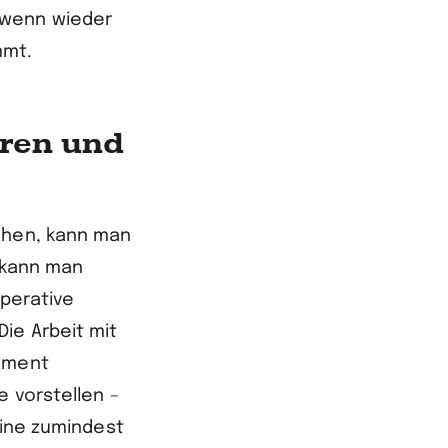
 wenn wieder
mmt.
hren und
ehen, kann man
o kann man
Operative
ie Arbeit mit
gement
e vorstellen –
eine zumindest