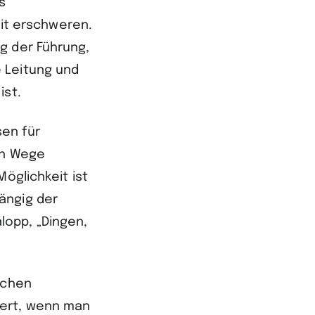
s
eit erschweren.
g der Führung,
 Leitung und
ist.
sen für
en Wege
öglichkeit ist
ängig der
lopp, „Dingen,
ichen
iert, wenn man