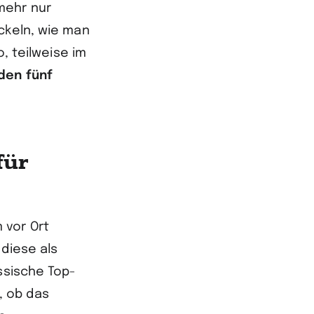
mehr nur
ckeln, wie man
o, teilweise im
den fünf
für
 vor Ort
 diese als
ssische Top-
, ob das