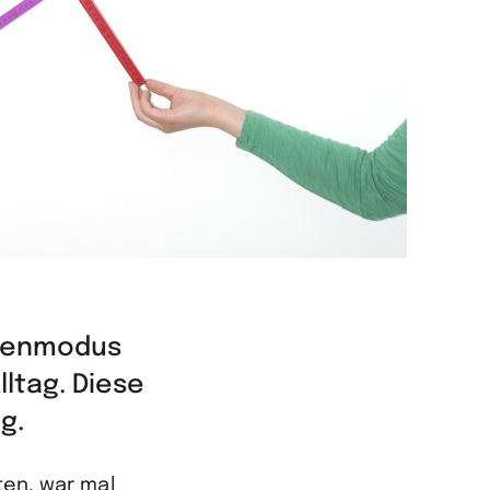
isenmodus
lltag. Diese
g.
ten, war mal