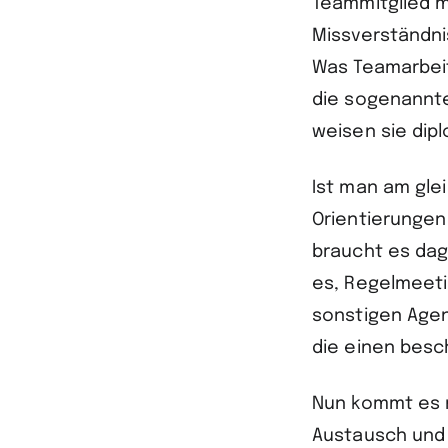
Teammitglied m
Missverständnis
Was Teamarbeit
die sogenannte
weisen sie dip
Ist man am gle
Orientierungen
braucht es dage
es, Regelmeeti
sonstigen Agen
die einen besc
Nun kommt es n
Austausch und 