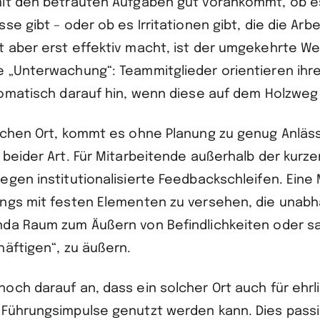
it den betrauten Aufgaben gut vorankommt, ob e
se gibt – oder ob es Irritationen gibt, die die Arb
 aber erst effektiv macht, ist der umgekehrte We
 „Unterwachung“: Teammitglieder orientieren ihre
lomatisch darauf hin, wenn diese auf dem Holzweg 
ichen Ort, kommt es ohne Planung zu genug Anläs
 beider Art. Für Mitarbeitende außerhalb der kurz
gen institutionalisierte Feedbackschleifen. Eine M
ngs mit festen Elementen zu versehen, die unabh
da Raum zum Äußern von Befindlichkeiten oder sa
häftigen“, zu äußern.
och darauf an, dass ein solcher Ort auch für ehrl
Führungsimpulse genutzt werden kann. Dies pass