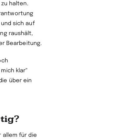
 zu halten.
erantwortung
 und sich auf
ng raushält,
der Bearbeitung.
och
mich klar“
die über ein
tig?
 allem für die