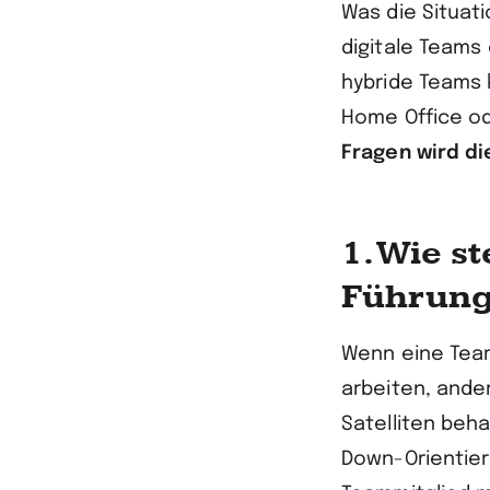
Was die Situat
digitale Teams
hybride Teams k
Home Office o
Fragen wird di
1. Wie s
Führung
Wenn eine Team
arbeiten, ande
Satelliten beh
Down-Orientier