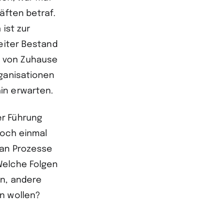
äften betraf.
 ist zur
weiter Bestand
n von Zuhause
rganisationen
in erwarten.
er Führung
noch einmal
man Prozesse
Welche Folgen
en, andere
n wollen?