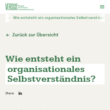
Zur
ssar
Wie entsteht ein organisationales Selbstverständnis
Startseite
wechseln
Zurück zur Übersicht
Wie entsteht ein
organisationales
Selbstverständnis?
Die
Share
Seite
auf