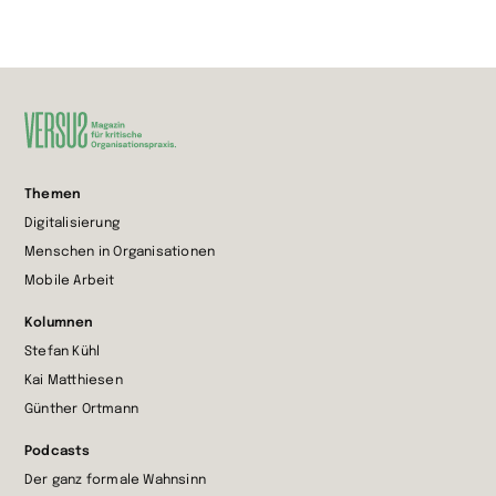
Zur
Themen
Startseite
Digitalisierung
wechseln
Menschen in Organisationen
Mobile Arbeit
Kolumnen
Stefan Kühl
Kai Matthiesen
Günther Ortmann
Podcasts
Der ganz formale Wahnsinn