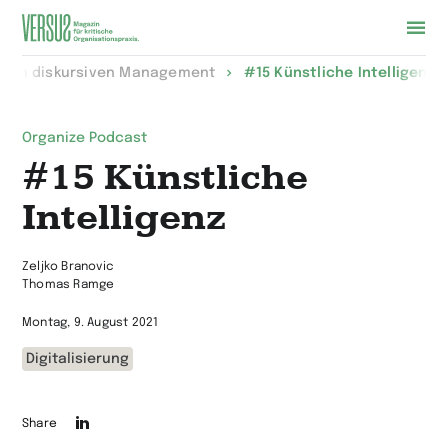
Zur
 zum diskursiven Management
#15 Künstliche Intelligenz
Startseite
wechseln
Organize Podcast
#15 Künstliche
Intelligenz
Zeljko Branovic
Thomas Ramge
Montag, 9. August 2021
Digitalisierung
Die
Share