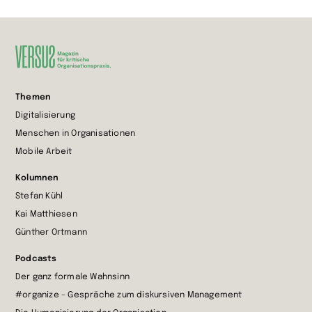
Zur
Themen
Startseite
Digitalisierung
wechseln
Menschen in Organisationen
Mobile Arbeit
Kolumnen
Stefan Kühl
Kai Matthiesen
Günther Ortmann
Podcasts
Der ganz formale Wahnsinn
#organize – Gespräche zum diskursiven Management