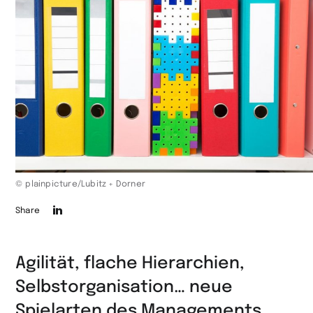
© plainpicture/Lubitz + Dorner
Die
Share
Seite
auf
Agilität, flache Hierarchien,
LinkedIn
Selbstorganisation… neue
teilen
Spielarten des Managements