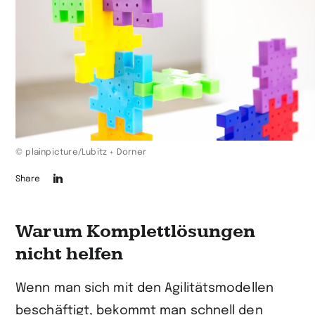
© plainpicture/Lubitz + Dorner
Die
Share
Seite
auf
Warum Komplettlösungen
LinkedIn
nicht helfen
teilen
Wenn man sich mit den Agilitätsmodellen
beschäftigt, bekommt man schnell den