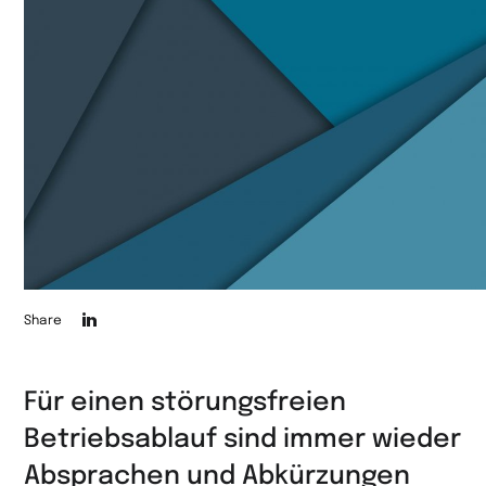
Die
Share
Seite
auf
Für einen störungsfreien
LinkedIn
Betriebsablauf sind immer wieder
teilen
Absprachen und Abkürzungen