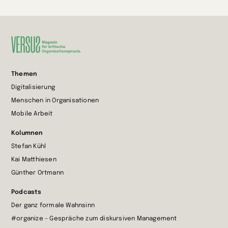
Zur
Themen
Startseite
Digitalisierung
wechseln
Menschen in Organisationen
Mobile Arbeit
Kolumnen
Stefan Kühl
Kai Matthiesen
Günther Ortmann
Podcasts
Der ganz formale Wahnsinn
#organize – Gespräche zum diskursiven Management