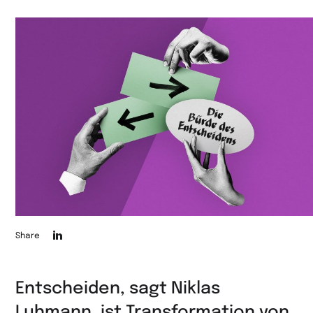
Die
Share
Seite
auf
Entscheiden, sagt Niklas
LinkedIn
Luhmann, ist Transformation von