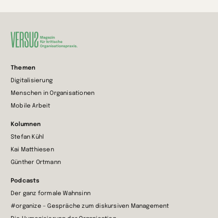
Zur
Themen
Startseite
Digitalisierung
wechseln
Menschen in Organisationen
Mobile Arbeit
Kolumnen
Stefan Kühl
Kai Matthiesen
Günther Ortmann
Podcasts
Der ganz formale Wahnsinn
#organize – Gespräche zum diskursiven Management