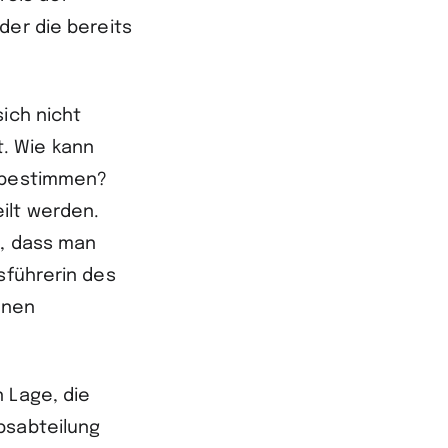
der die bereits
ich nicht
. Wie kann
n bestimmen?
ilt werden.
t, dass man
sführerin des
enen
 Lage, die
bsabteilung