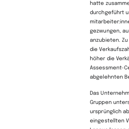
hatte zusamme
durchgeführt u
mitarbeiter:in
gezwungen, auc
anzubieten. Zu
die Verkaufsza
höher die Verk
Assessment-Cen
abgelehnten B
Das Unternehme
Gruppen unters
ursprünglich a
eingestellten V