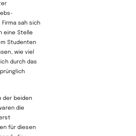
ter
iebs­
 Firma sah sich
 eine Stelle
nem Studenten
sen, wie viel
lich durch das
prünglich
n der beiden
waren die
erst
gen für diesen