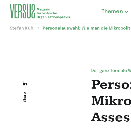
Themen
Zur
Stefan Kühl
Personalauswahl: Wie man die Mikropoli
Startseite
wechseln
Der ganz formale 
Perso
Die
Seite
Share
Mikro
auf
Asses
LinkedIn
teilen