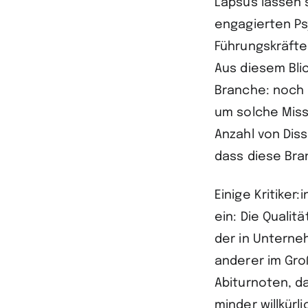
Lapsus lassen 
engagierten Ps
Führungskräfte
Aus diesem Bli
Branche: noch 
um solche Miss
Anzahl von Dis
dass diese Bra
Einige Kritike
ein: Die Quali
der in Unterne
anderer im Gro
Abiturnoten, d
minder willkür