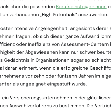
zielsicher die passenden
Berufseinsteiger:innen
o
ation vorhandenen „High Potentials“ auszuwählen.
 kostenintensive Angelegenheit, angesichts derer s
hmen fragen, ob sich dieser ganze Aufwand lohnt
ffizienz oder Ineffizienz von Assessment-Center
ähigkeit der Abgewiesenen kann nur schwer beurte
as Gedächtnis in Organisationen sogar so schlech
mal daran erinnert, wenn die erfolgreiche Geschäft
ernehmens vor zehn oder fünfzehn Jahren im eig
nter als ungeeignet eingestuft wurde.
r ein Versicherungsunternehmen in der glücklichen
eines Auswahlverfahrens zu bestimmen. Die Vertrie