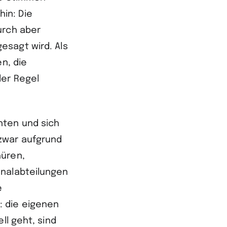
in: Die
urch aber
esagt wird. Als
n, die
der Regel
hten und sich
 zwar aufgrund
hüren,
onalabteilungen
e
: die eigenen
ll geht, sind