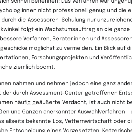
sich schnell benennen: Das Verfahren war ungenü
ycholog:innen nicht professionell genug und die 
 durch die Assessoren-Schulung nur unzureichend
ckwinkel folgt ein Wachstumsauftrag an die ganz
bessere Verfahren, Berater:innen und Assessore
geschicke möglichst zu vermeiden. Ein Blick auf 
sertationen, Forschungsprojekten und Veröffentli
nche ziemlich boomt.
r:innen nahmen und nehmen jedoch eine ganz ande
tät der durch Assessment-Center getroffenen Ent
hmen häufig geäußerte Verdacht, ist auch nicht be
ßen und Ganzen anerkannter Auswahlverfahren – 
as allseits bekannte Los, Vetternwirtschaft oder 
liche Entscheidung eines Vorgesetzten. Ketzerisc