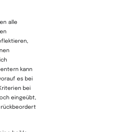
en alle
ten
flektieren,
enen
ich
Centern kann
orauf es bei
iterien bei
och eingeübt,
zurückbeordert