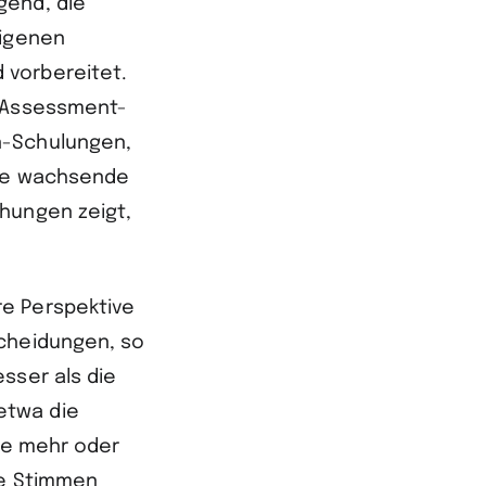
gend, die
eigenen
 vorbereitet.
e Assessment-
n-Schulungen,
die wachsende
chungen zeigt,
re Perspektive
scheidungen, so
sser als die
etwa die
die mehr oder
he Stimmen