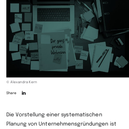
© Alexandra Kern
Die
Share
Seite
auf
Die Vorstellung einer systematischen
LinkedIn
Planung von Unternehmensgründungen ist