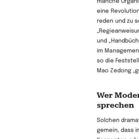
manche Organis
eine Revolution
reden und zu s
„Regieanweisun
und „Handbüche
im Management
so die Feststel
Mao Zedong „gr
Wer Moden
sprechen
Solchen dramat
gemein, dass i