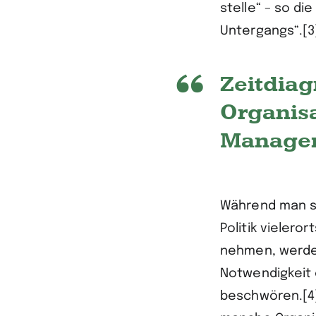
stelle“ – so di
Untergangs“.[3
Zeitdiag
Organisa
Managem
Während man sp
Politik vielero
nehmen, werde
Notwendigkeit 
beschwören.[4