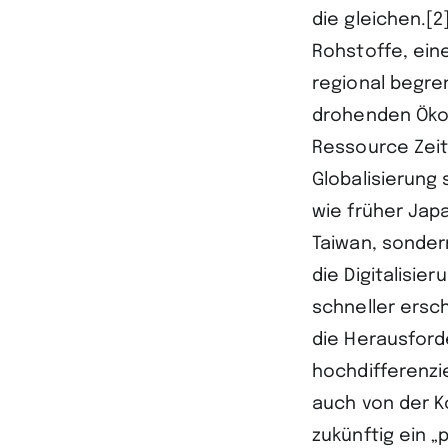
die gleichen.[
Rohstoffe, ein
regional begre
drohenden Öko-
Ressource Zeit
Globalisierung
wie früher Jap
Taiwan, sonder
die Digitalisi
schneller ersc
die Herausford
hochdifferenzi
auch von der K
zukünftig ein 