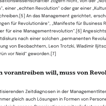
ationswissenschaftler zögern nicht, von der „Not
“, einer „echten Revolution“ oder gar einer „Kultu
chreiben.[5] An das Management gerichtet, ersc
gen für Revolutionäre“, „Manifeste für Business 
r für eine Managementrevolution“.[6] Angesichts
diskurs nach einer solchen „permanenten Revolu
lung von Beobachtern, Leon Trotzki, Wladimir Iljits
ün vor Neid“ geworden.[7]
 vorantreiben will, muss von Revo
isierenden Zeitdiagnosen in der Managementliter
mmer gleich auch Lösungen in Formen von Persone