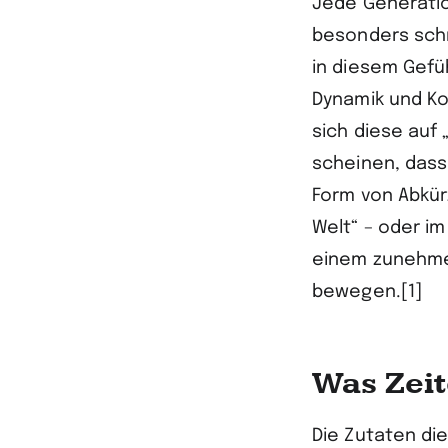
Jede Generatio
besonders schne
in diesem Gefü
Dynamik und Ko
sich diese auf 
scheinen, dass
Form von Abkür
Welt“ – oder im
einem zunehme
bewegen.[1]
Was Zei
Die Zutaten di