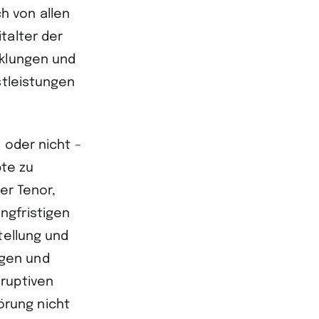
h von allen
talter der
cklungen und
stleistungen
 oder nicht –
te zu
er Tenor,
ngfristigen
tellung und
ngen und
sruptiven
örung nicht