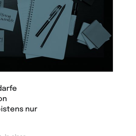
darfe
on
istens nur