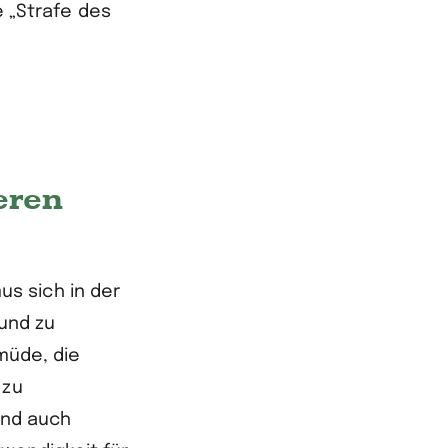
e „Strafe des
eren
s sich in der
Mund zu
üde, die
 zu
und auch