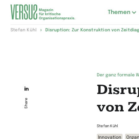
Themen
Zur
Stefan Kühl
Disruption: Zur Konstruktion von Zeitdi
Startseite
wechseln
Der ganz formale 
Disru
Die
Seite
Share
von Z
auf
LinkedIn
Stefan Kühl
teilen
Innovation
Organ