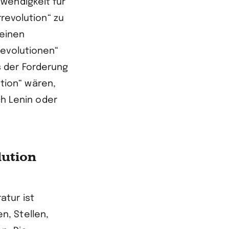
wendigkeit für
rrevolution“ zu
heinen
Revolutionen“
 der Forderung
tion“ wären,
ch Lenin oder
lution
atur ist
n, Stellen,