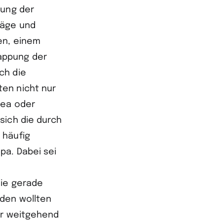
pung der
läge und
en, einem
appung der
ch die
ten nicht nur
rea oder
sich die durch
 häufig
pa. Dabei sei
die gerade
nden wollten
hr weitgehend