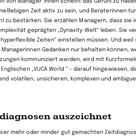
n von Manager*innen scheint das Gefühl zu haben,
lllebigen Zeit aktiv zu sein, und Beraterinnen tun
hl zu bestärken. Sie erzählen Managern, dass sie i
mplexität geprägten „Dynaxity-Welt“ leben. Sie v
„hyperflexible Zeiten“ einstellen müssen. Und weil
 Managerinnen Gedanken nur behalten können, we
zungen kommuniziert werden, wird mit Kurzformel
 Englischen „VUCA World “ – darauf hingewiesen, da
nd volatilen, unsicheren, komplexen und ambigu
tdiagnosen auszeichnet
eser mehr oder minder gut gemachten Zeitdiagno