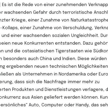
2] Es ist die Rede von einer zunehmenden Verknap
er wachsenden Gefahr durch terroristische Ansch
nzter Kriege, einer Zunahme von Naturkatastroph
Kollaps, einer Zunahme von Verschuldung, Verkn
 und einer wachsenden sozialen Ungleichheit. Dur
 seien neue Konkurrenten entstanden. Dazu gehör
an und die ostasiatischen Tigerstaaten wie Südko
n besonders auch China und Indien. Diese würden 
erung ergebenden neuen technischen Möglichkeiten
hließen als Unternehmen in Nordamerika oder Euro
erung, dass sich die Nachfrage immer mehr zu
erten Produkten und Dienstleistungen verlagere, 
onkurrenz aus Asien geliefert werden können. Ku
„persönliches“ Auto, Computer oder Handy, das se