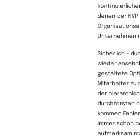
kontinuierlich
denen der KVP 
Organisationsal
Unternehmen mi
Sicherlich – d
wieder ansehnl
gestaltete Opt
Mitarbeiter zu 
der hierarchis
durchforsten 
kommen Fehler 
immer schon be
aufmerksam m