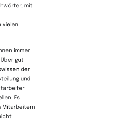
hwörter, mit
n vielen
önnen immer
 Über gut
swissen der
steilung und
tarbeiter
len. Es
 Mitarbeitern
nicht