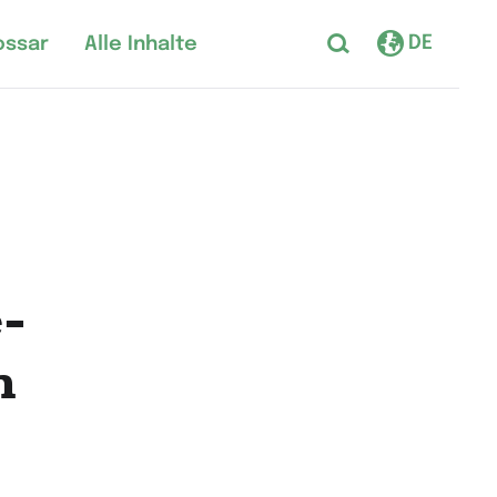
DE
ossar
Alle Inhalte
­
n