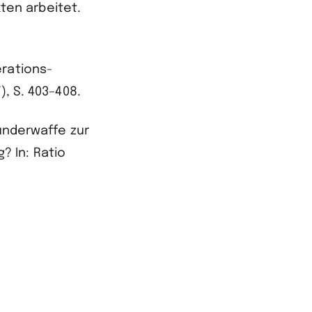
en arbeitet.
erations-
), S. 403–408.
underwaffe zur
? In: Ratio