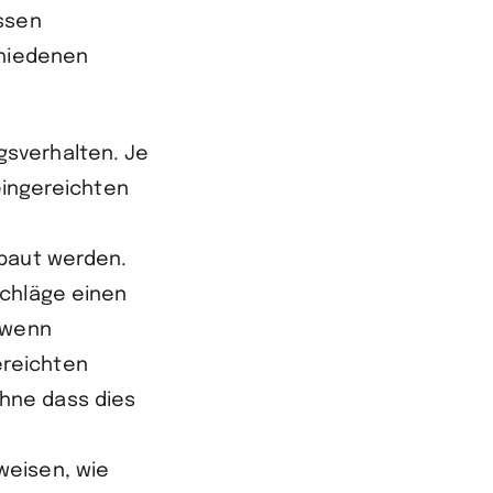
ssen
chiedenen
gsverhalten. Je
 eingereichten
ebaut werden.
schläge einen
 wenn
ereichten
hne dass dies
weisen, wie