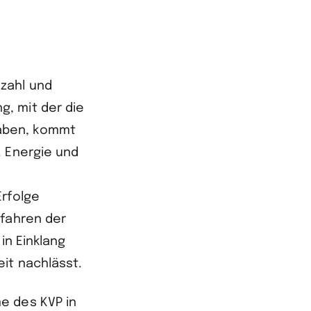
zahl und
, mit der die
haben, kommt
. Energie und
Erfolge
rfahren der
in Einklang
it nachlässt.
e des KVP in