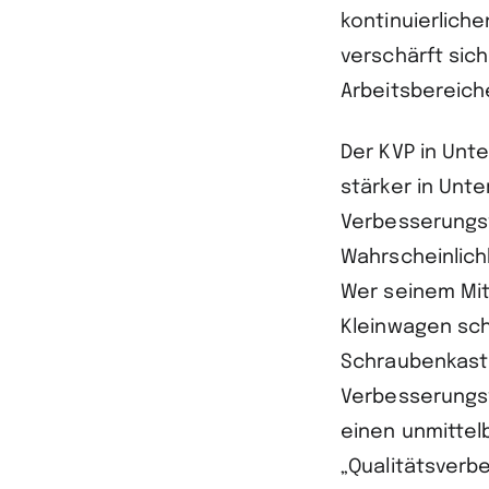
kontinuierlich
verschärft sic
Arbeitsbereich
Der KVP in Unt
stärker in Unte
Verbesserungsv
Wahrscheinlich
Wer seinem Mit
Kleinwagen sch
Schraubenkast
Verbesserungsv
einen unmittel
„Qualitätsverb