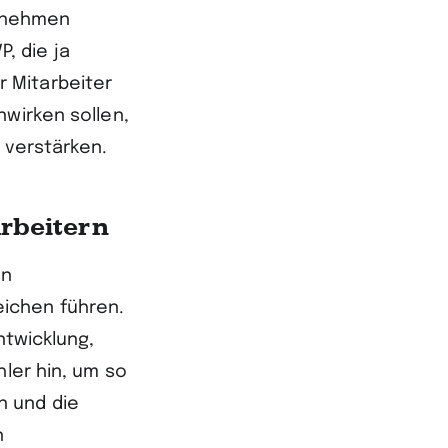
ernehmen
, die ja
 Mitarbeiter
nwirken sollen,
 verstärken.
arbeitern
en
ichen führen.
ntwicklung,
hler hin, um so
n und die
n