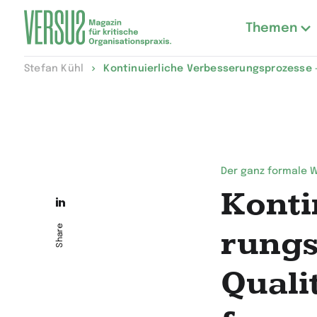
Themen
Zur
Stefan Kühl
Kontinuierliche Verbesse­rungsprozesse
Startseite
wechseln
Der ganz formale 
Konti
Die
Seite
Share
rungs
auf
Quali
LinkedIn
teilen