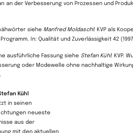
n an der Verbesserung von Prozessen und Produkt
hmähwörter siehe
Manfred
Moldaschl
: KVP als Koop
rogramm. In: Qualität und Zuverlässigkeit 42 (1997
ühe ausführliche Fassung siehe
Stefan
Kühl
: KVP. W
sserung oder Modewelle ohne nachhaltige Wirkung
.
Stefan Kühl
zt in seinen
chtungen neueste
nisse aus der
hung mit den aktuellen