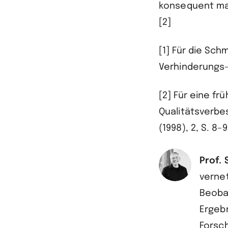
konsequent ma
[2]
[1] Für die Sc
Verhinderungs-P
[2] Für eine fr
Qualitätsverbe
(1998), 2, S. 8–9
Prof. 
vernet
Beoba
Ergeb
Forsc