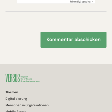
Friendly
Captcha ⇗
Zur
Themen
Startseite
Digitalisierung
wechseln
Menschen in Organisationen