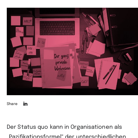
Die
Share
Seite
auf
Der Status quo kann in Organisationen als
LinkedIn
„Pazifikationsformel“ der unterschiedlichen