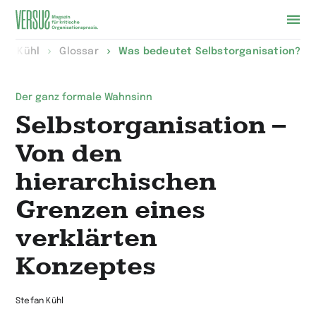
Zur
fan Kühl
Glossar
Was bedeutet Selbstorganisation?
Startseite
wechseln
Der ganz formale Wahnsinn
Selbstorganisation –
Von den
hierarchischen
Grenzen eines
verklärten
Konzeptes
Stefan Kühl