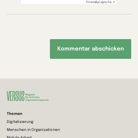
Friendly
Captcha ⇗
Zur
Themen
Startseite
Digitalisierung
wechseln
Menschen in Organisationen