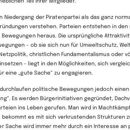
eblichen Teil ihrer Mitglieder.
 Niedergang der Piratenpartei als das ganz norm
ründungen verstehen. Parteien entstehen in den 
n Bewegungen heraus. Die ursprüngliche Attraktivit
wegungen – ob sie sich nun für Umweltschutz, Welt
Netzpolitik, christlichen Fundamentalismus oder v
nsetzen – liegt in den Möglichkeiten, sich vergle
für eine „gute Sache“ zu engagieren.
l durchlaufen politische Bewegungen jedoch einen
ung“. Es werden Bürgerinitiativen gegründet, Dac
arteien ins Leben gerufen. Man wird in Machtkämp
 bekommt es mit sich verkrustenden Strukturen z
er Sache wird immer mehr durch ein Interesse an p