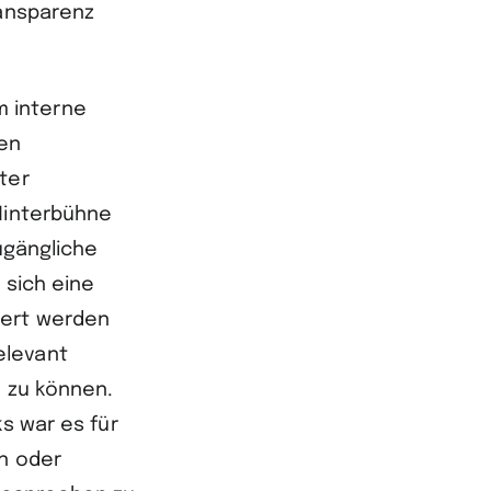
ransparenz
 interne
hen
ter
 Hinterbühne
ugängliche
 sich eine
uert werden
elevant
n zu können.
s war es für
en oder