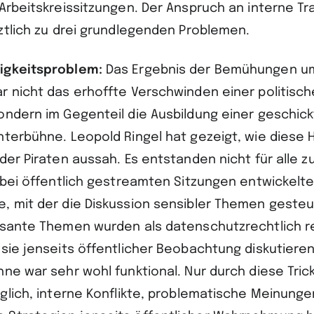
 Arbeitskreissitzungen. Der Anspruch an interne T
tztlich zu drei grundlegenden Problemen.
igkeitsproblem:
Das Ergebnis der Bemühungen um
r nicht das erhoffte Verschwinden einer politisc
ondern im Gegenteil die Ausbildung einer geschick
nterbühne. Leopold Ringel hat gezeigt, wie diese
der Piraten aussah. Es entstanden nicht für alle z
 bei öffentlich gestreamten Sitzungen entwickelte
, mit der die Diskussion sensibler Themen geste
isante Themen wurden als datenschutzrechtlich r
 sie jenseits öffentlicher Beobachtung diskutiere
ne war sehr wohl funktional. Nur durch diese Trick
öglich, interne Konflikte, problematische Meinung