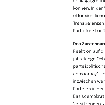
unausgegorene
können. In der
offensichtlich
Transparenzans
Parteifunktionä
Das Zurechnun
Reaktion auf di
jahrelange Och
parteipolitisc
democracy“ – e
inzwischen wei
Parteien in der
Basisdemokrati
Vorsitzenden. 