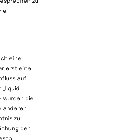
besprechen zu
ine
uch eine
er erst eine
nfluss auf
„liquid
– wurden die
e anderer
ntnis zur
ächung der
desto