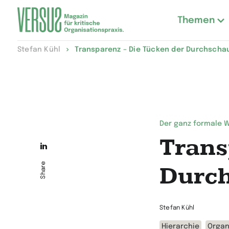
Themen
Zur
Stefan Kühl
Transparenz – Die Tücken der Durchscha
Startseite
wechseln
Der ganz formale 
Trans
Die
Seite
Share
Durch
auf
LinkedIn
Stefan Kühl
teilen
Hierarchie
Organ