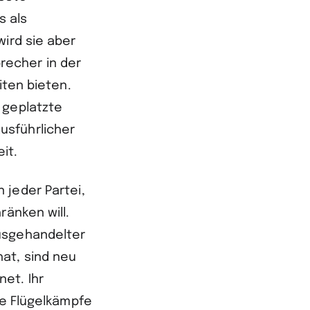
s als
wird sie aber
recher in der
iten bieten.
 geplatzte
usführlicher
it.
 jeder Partei,
ränken will.
usgehandelter
at, sind neu
et. Ihr
ie Flügelkämpfe