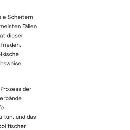
ale Scheitern
meisten Fällen
ät dieser
frieden,
ölkische
ichsweise
 Prozess der
hverbände
fe
u tun, und das
olitischer