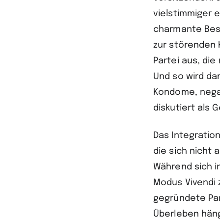
vielstimmiger e
charmante Beso
zur störenden 
Partei aus, die
Und so wird da
Kondome, negat
diskutiert als 
Das Integratio
die sich nicht 
Während sich i
Modus Vivendi 
gegründete Par
Überleben häng