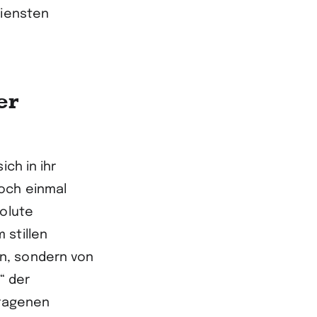
diensten
er
ch in ihr
noch einmal
solute
 stillen
n, sondern von
“ der
tragenen