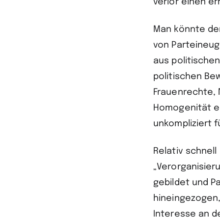
verlor einen erh
Man könnte den
von Parteineug
aus politische
politischen Be
Frauenrechte, 
Homogenität ei
unkompliziert 
Relativ schnel
„Verorganisier
gebildet und P
hineingezogen,
Interesse an d