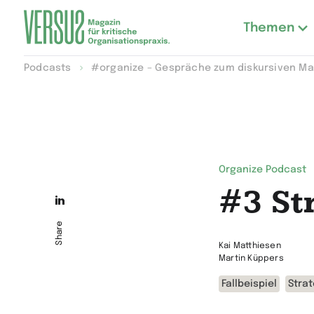
Themen
Zur
Podcasts
#organize – Gespräche zum diskursiven 
Startseite
wechseln
Organize Podcast
#3 St
Die
Seite
Share
auf
Kai Matthiesen
Martin Küppers
LinkedIn
Fallbeispiel
Strat
teilen