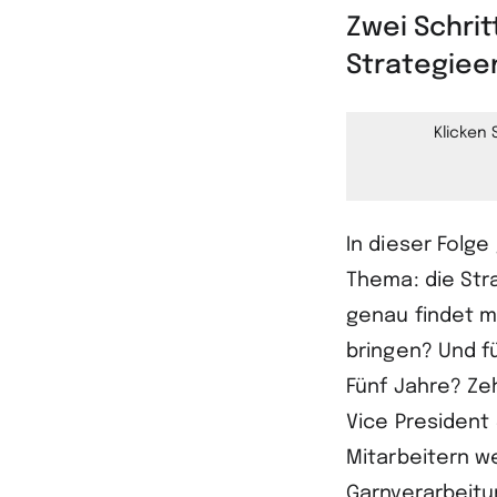
Zwei Schrit
Strategiee
Klicken 
In dieser Folg
Thema: die Str
genau findet m
bringen? Und fü
Fünf Jahre? Ze
Vice President
Mitarbeitern w
Garnverarbeitu