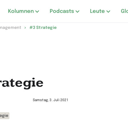
Kolumnen
Podcasts
Leute
Gl
Management
#3 Strategie
rategie
Samstag, 3. Juli 2021
egie