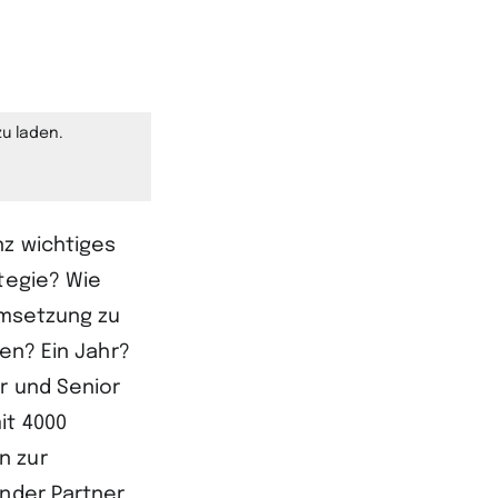
zu laden.
nz wichtiges
ategie? Wie
Umsetzung zu
nen? Ein Jahr?
r und Senior
it 4000
n zur
ender Partner