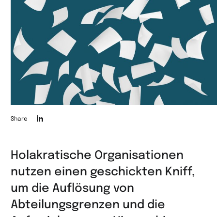
Die
Share
Seite
auf
Holakratische Organisationen
LinkedIn
nutzen einen geschickten Kniff,
teilen
um die Auflösung von
Abteilungsgrenzen und die