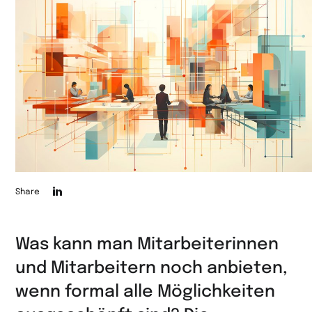
Die
Share
Seite
auf
Was kann man Mitarbeiterinnen
LinkedIn
und Mitarbeitern noch anbieten,
teilen
wenn formal alle Möglichkeiten