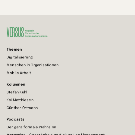
Zur
Themen
Startseite
Digitalisierung
wechseln
Menschen in Organisationen
Mobile Arbeit
Kolumnen
Stefan Kühl
Kai Matthiesen
Günther Ortmann
Podcasts
Der ganz formale Wahnsinn