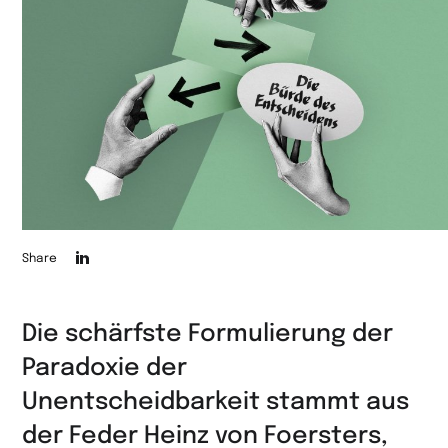
Die
Share
Seite
auf
Die schärfste Formulierung der
LinkedIn
Paradoxie der
teilen
Unentscheidbarkeit stammt aus
der Feder Heinz von Foersters,