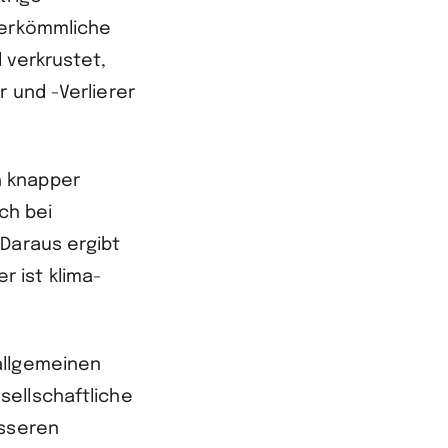
Herkömmliche
 verkrustet,
 und -Verlierer
h knapper
ch bei
 Daraus ergibt
 ist klima-
allgemeinen
sellschaftliche
esseren