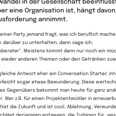
andel in der Gesellschaft beeinflusst
ber eine Organisation ist, hängt davon
usforderung annimmt.
einer Party jemand fragt, was ich beruflich mache,
h darüber zu unterhalten, dann sage ich:
berater“. Meistens kommt dann nur noch ein müd
s wieder anderen Themen oder den Getränken zu
gleiche Antwort eher ein Conversation Starter: in
elleicht sogar etwas Bewunderung. Diese wertsc
es Gegenübers bekommt man heute für ganz and
. Wer z.B. für einen Projektentwickler in erneuer
altet die Zukunft und ist cool. Ablehnung, Verwun
chlägt derjenigen entgegen, die Turbinen für „ges