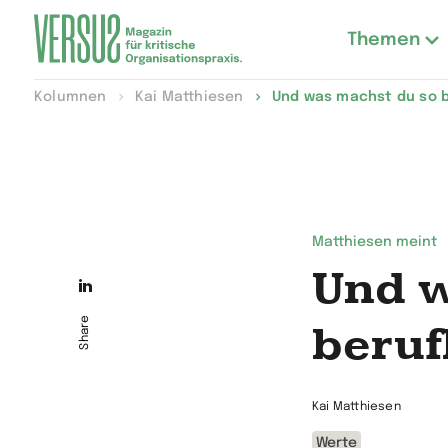
Themen
Zur
Kolumnen
Kai Matthiesen
Und was machst du so b
Startseite
wechseln
Matthiesen meint
Und w
Die
Seite
Share
beruf
auf
LinkedIn
Kai Matthiesen
teilen
Werte