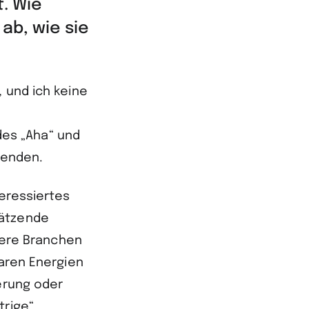
. Wie
 ab, wie sie
 und ich keine
es „Aha“ und
wenden.
teressiertes
hätzende
ere Branchen
baren Energien
derung oder
trige“