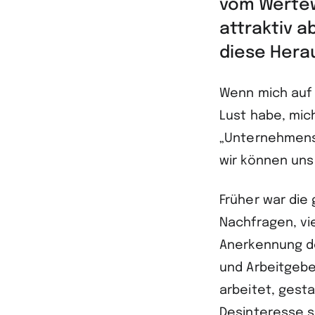
vom Wertew
attraktiv a
diese Hera
Wenn mich auf 
Lust habe, mic
„Unternehmens
wir können un
Früher war die 
Nachfragen, vi
Anerkennung d
und Arbeitgeber
arbeitet, gest
Desinteresse s