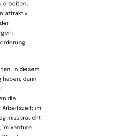
 arbeiten,
n attraktiv
 der
egen:
forderung,
lten, in diesem
 haben, darin
r
en die
Arbeitszeit; im
lag missbraucht
; im Venture