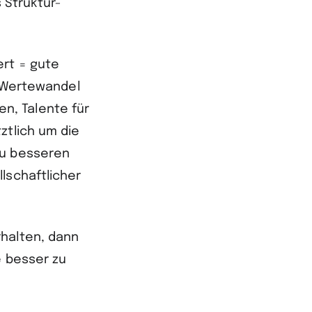
 Struktur-
ert = gute
m Wertewandel
n, Talente für
ztlich um die
zu besseren
lschaftlicher
rhalten, dann
e besser zu