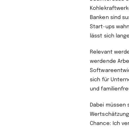
Kohlekraftwerk
Banken sind su
Start-ups wahn
lässt sich lang
Relevant werde
werdende Arbeit
Softwareentwic
sich für Unter
und familienfre
Dabei müssen s
Wertschätzung 
Chance: Ich ve