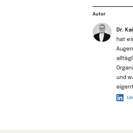
Autor
Dr. Ka
hat e
Augen
alltäg
Organi
und w
eigent
Li