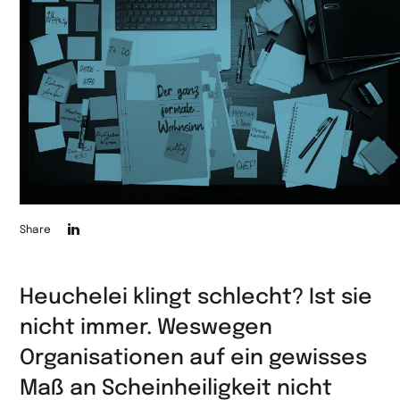
Die
Share
Seite
auf
Heuchelei klingt schlecht? Ist sie
LinkedIn
nicht immer. Weswegen
teilen
Organisationen auf ein gewisses
Maß an Scheinheiligkeit nicht