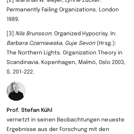
[2]
Marshall W.
Meyer, Lynne
Zucker
:
Permanently Failing Organizations. London
1989.
[3]
Nils
Brunsson
: Organized Hypocrisy. In:
Barbara
Czarniawska, Guje
Sevón
(Hrsg.):
The Northern Lights. Organization Theory in
Scandinavia. Kopenhagen, Malmö, Oslo 2003,
S. 201–222.
Prof. Stefan Kühl
vernetzt in seinen Beobachtungen neueste
Ergebnisse aus der Forschung mit den