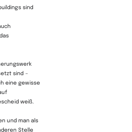
ildings sind
auch
 das
sserungswerk
etzt sind –
uch eine gewisse
auf
escheid weiß.
en und man als
deren Stelle