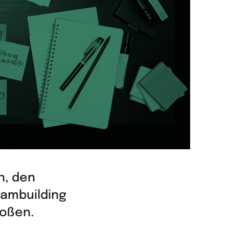
n, den
eambuilding
toßen.