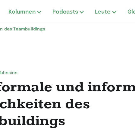
Kolumnen
Podcasts
Leute
Gl
en des Teambuildings
Wahnsinn
formale und inform
chkeiten des
uildings