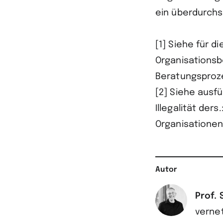
ein überdurchs
[1] Siehe für di
Organisationsb
Beratungsprozes
[2] Siehe ausf
Illegalität der
Organisationen.
Autor
Prof. 
vernet