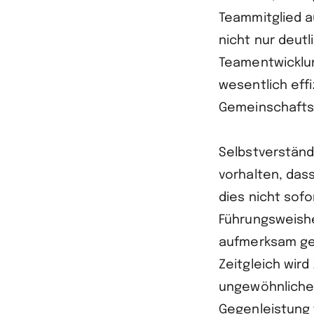
Teammitglied a
nicht nur deut
Teamentwicklu
wesentlich eff
Gemeinschaftsg
Selbstverstän
vorhalten, dass
dies nicht sofo
Führungsweishe
aufmerksam gem
Zeitgleich wir
ungewöhnliche 
Gegenleistung 