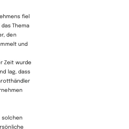
ehmens fiel
n, das Thema
r, den
sammelt und
r Zeit wurde
nd lag, dass
hrotthändler
ternehmen
n solchen
rsönliche