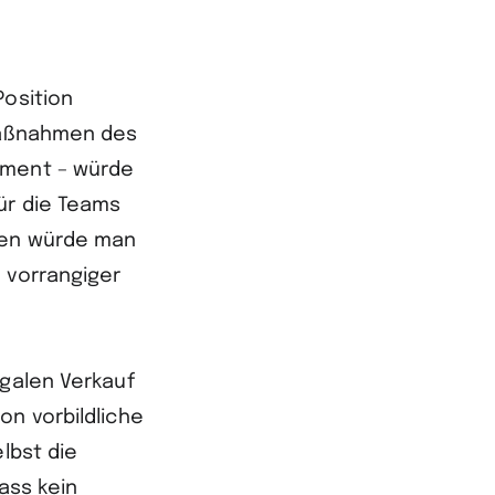
Position
 Maßnahmen des
ument – würde
ür die Teams
gen würde man
 vorrangiger
egalen Verkauf
on vorbildliche
lbst die
dass kein