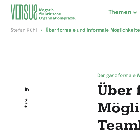
Themen
Zur
Stefan Kühl
Über formale und informale Möglichkeit
Startseite
wechseln
Der ganz formale 
Über 
Die
Seite
Share
Mögli
auf
Teamb
LinkedIn
teilen