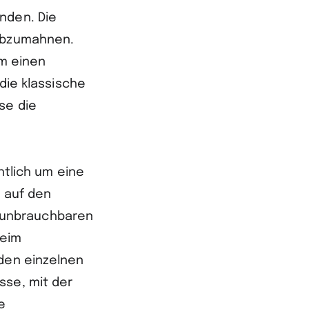
nden. Die
 abzumahnen.
um einen
 die klassische
se die
htlich um eine
– auf den
on unbrauchbaren
beim
 den einzelnen
sse, mit der
e