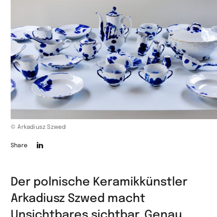
© Arkadiusz Szwed
Die
Share
Seite
auf
Der polnische Keramikkünstler
LinkedIn
Arkadiusz Szwed macht
teilen
Unsichtbares sichtbar. Genau