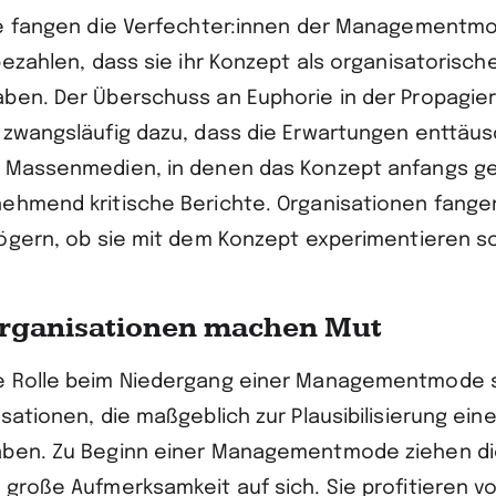
le fangen die Verfechter:innen der Managementm
bezahlen, dass sie ihr Konzept als organisatorisches
ben. Der Überschuss an Euphorie in der Propagie
 zwangsläufig dazu, dass die Erwartungen enttäu
 Massenmedien, in denen das Konzept anfangs ge
ehmend kritische Berichte. Organisationen fang
zögern, ob sie mit dem Konzept experimentieren so
organisationen machen Mut
e Rolle beim Niedergang einer Managementmode s
nisationen, die maßgeblich zur Plausibilisierung ei
ben. Zu Beginn einer Managementmode ziehen die
große Aufmerksamkeit auf sich. Sie profitieren von