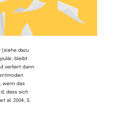
 (siehe dazu
ulär, bleibt
d verliert dann
ementmoden
t, wenn das
d, dass sich
t al. 2004, S.