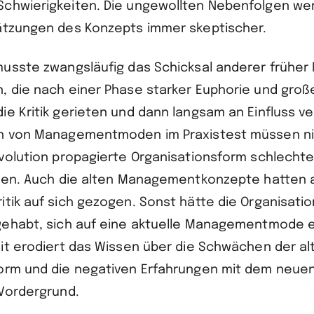
chwierigkeiten. Die ungewollten Nebenfolgen we
ätzungen des Konzepts immer skeptischer.
musste zwangsläufig das Schicksal anderer früh
, die nach einer Phase starker Euphorie und gro
e Kritik gerieten und dann langsam an Einfluss ve
en von Managementmoden im Praxistest müssen n
evolution propagierte Organisationsform schlechte
igen. Auch die alten Managementkonzepte hatten a
itik auf sich gezogen. Sonst hätte die Organisatio
gehabt, sich auf eine aktuelle Management­mode e
eit erodiert das Wissen über die Schwächen der al
orm und die negativen Erfahrungen mit dem neue
 Vordergrund.