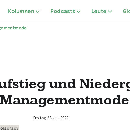
Kolumnen
Podcasts
Leute
Gl
nagementmode
ufstieg und Niede
r Managementmode
Freitag, 28. Juli 2023
olacracy