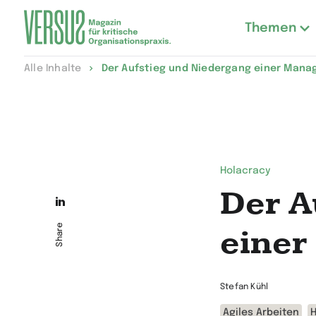
Themen
Zur
Alle Inhalte
Der Aufstieg und Niedergang einer Ma
Startseite
wechseln
Holacracy
Der A
Die
Seite
Share
eine
auf
LinkedIn
Stefan Kühl
teilen
Agiles Arbeiten
H