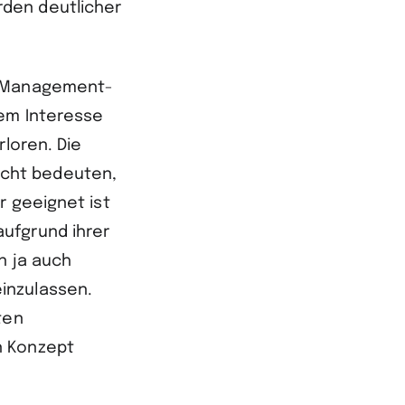
rden deutlicher
er Management­
ßem Interesse
rloren. Die
icht bedeuten,
r geeignet ist
ufgrund ihrer
n ja auch
inzulassen.
ten
n Konzept