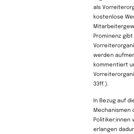
als Vorreiteror
kostenlose Wer
Mitarbeitergew
Prominenz gibt
Vorreiterorgan
werden aufmerk
kommentiert u
Vorreiterorgan
33ff.).
In Bezug auf d
Mechanismen de
Politiker:inne
erlangen dadur