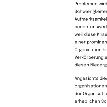
Problemen wird
Schwierigkeite
Aufmerksamkeit
berichtenswert
weil diese Kris
einer prominent
Organisation h
Verkörperung e
diesen Niederg
Angesichts die
organisationen
der Organisati
erheblichen S