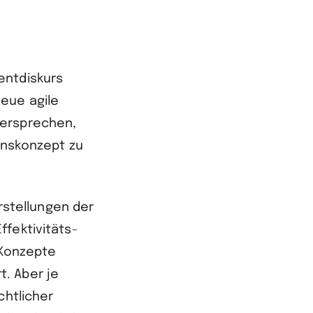
entdiskurs
eue agile
Versprechen,
ionskonzept zu
stellungen der
ffektivitäts­
 Konzepte
. Aber je
chtlicher