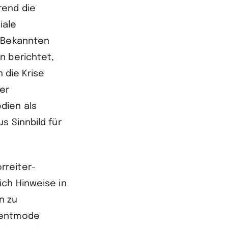
rend die
iale
n Bekannten
n berichtet,
 die Krise
ner
dien als
s Sinnbild für
rreiter­
ich Hinweise in
n zu
mentmode