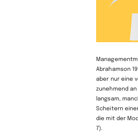
Managementmode
Abrahamson 199
aber nur eine v
zunehmend an A
langsam, manch
Scheitern einer
die mit der Mod
7).