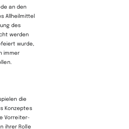
ode an den
 Allheilmittel
rung des
scht werden
feiert wurde,
en immer
llen.
pielen die
nes Konzeptes
 Vorreiter­
 ihrer Rolle