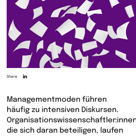
Die
Share
Seite
auf
Managementmoden führen
LinkedIn
häufig zu intensiven Diskursen.
teilen
Organisationswissenschaftler:innen
die sich daran beteiligen, laufen