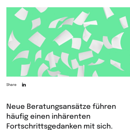
Die
Share
Seite
auf
Neue Beratungsansätze führen
LinkedIn
häufig einen inhärenten
teilen
Fortschrittsgedanken mit sich.