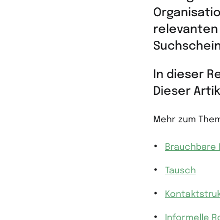
Organisatio
relevanten
Suchschein
In dieser R
Dieser Arti
Mehr zum The
Brauchbare I
Tausch
Kontaktstru
Informelle R