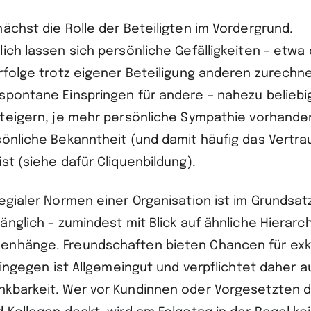
ächst die Rolle der Beteiligten im Vordergrund.
ich lassen sich persönliche Gefälligkeiten – etwa 
Erfolge trotz eigener Beteiligung anderen zurechn
spontane Einspringen für andere – nahezu beliebig 
steigern, je mehr persönliche Sympathie vorhande
sönliche Bekanntheit (und damit häufig das Vertra
st (siehe dafür Cliquenbildung).
egialer Normen einer Organisation ist im Grundsat
gänglich – zumindest mit Blick auf ähnliche Hierar
nhänge. Freundschaften bieten Chancen für exkl
 hingegen ist Allgemeingut und verpflichtet daher a
kbarkeit. Wer vor Kundinnen oder Vorgesetzten d