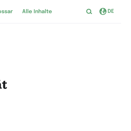
DE
ossar
Alle Inhalte
ät