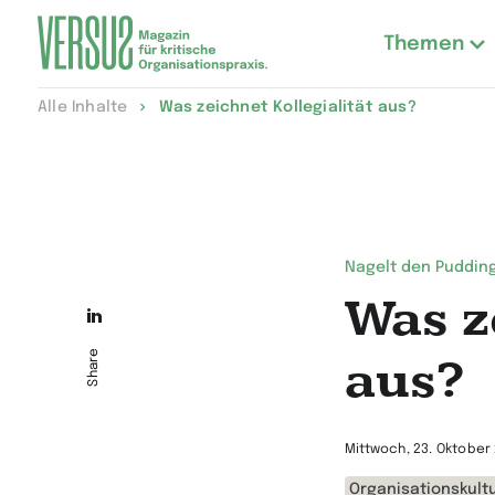
Themen
Zur
Alle Inhalte
Was zeichnet Kollegialität aus?
Startseite
wechseln
Nagelt den Pudding
Was z
Die
Seite
Share
aus?
auf
LinkedIn
Mittwoch, 23. Oktober
teilen
Organisationskult