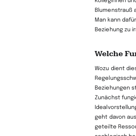
Kolleginnen un
Blumenstrauß a
Man kann dafür
Beziehung zu ir
Welche Fun
Wozu dient die
Regelungsschwe
Beziehungen st
Zunächst fungi
Idealvorstellun
geht davon aus
geteilte Resso