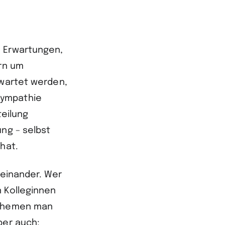
d Erwartungen,
ern um
rwartet werden,
Sympathie
teilung
ung – selbst
hat.
teinander. Wer
n Kolleginnen
 Themen man
ber auch: