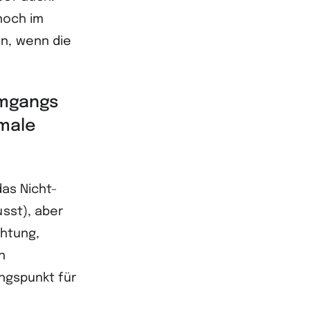
noch im
nn, wenn die
Umgangs
rmale
das Nicht-
usst), aber
chtung,
n
ungspunkt für