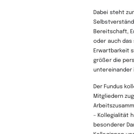
Dabei steht zun
Selbstverständl
Bereitschaft, 
oder auch das 
Erwartbarkeit 
größer die per
untereinander i
Der Fundus koll
Mitgliedern zu
Arbeitszusamme
– Kollegialität
besonderer Dan