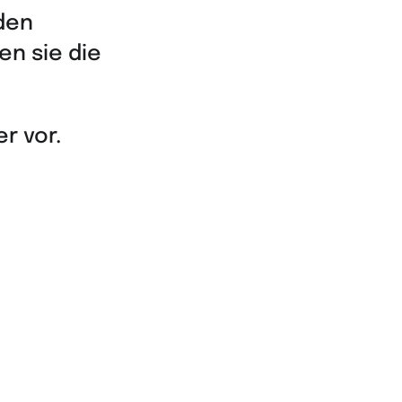
 den
n sie die
r vor.