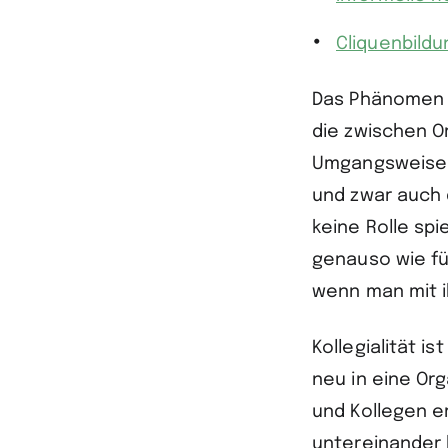
Cliquenbildu
Das Phänomen d
die zwischen O
Umgangsweisen,
und zwar auch 
keine Rolle spi
genauso wie fü
wenn man mit i
Kollegialität i
neu in eine Or
und Kollegen e
untereinander 