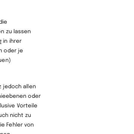
die
en zu lassen
in ihrer
n oder je
uen)
z jedoch allen
chieebenen oder
usive Vorteile
uch nicht zu
ie Fehler von