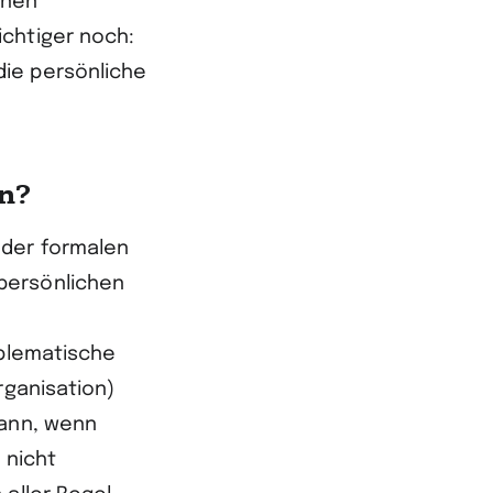
inen
ichtiger noch:
die persönliche
on?
 der formalen
persönlichen
oblematische
rganisation)
dann, wenn
 nicht