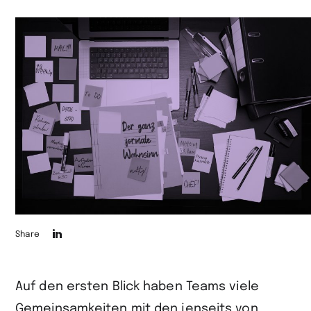
Die
Share
Seite
auf
Auf den ersten Blick haben Teams viele
LinkedIn
Gemeinsamkeiten mit den jenseits von