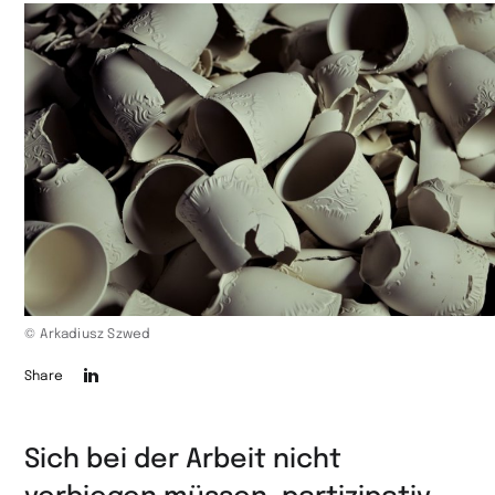
© Arkadiusz Szwed
Die
Share
Seite
auf
Sich bei der Arbeit nicht
LinkedIn