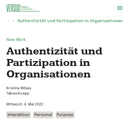
Zur
halte
Authentizität und Partizi­pation in Organisationen
Startseite
wechseln
New Work
Authentizität und
Partizipa­tion in
Organisationen
Kristina Willjes
Tabea Koepp
Mittwoch, 4. Mai 2022
Interaktion
Personal
Purpose