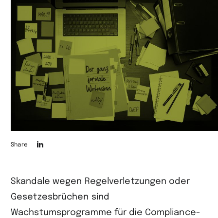
Die
Share
Seite
auf
Skandale wegen Regelverletzungen oder
LinkedIn
Gesetzesbrüchen sind
teilen
Wachstumsprogramme für die Compliance-