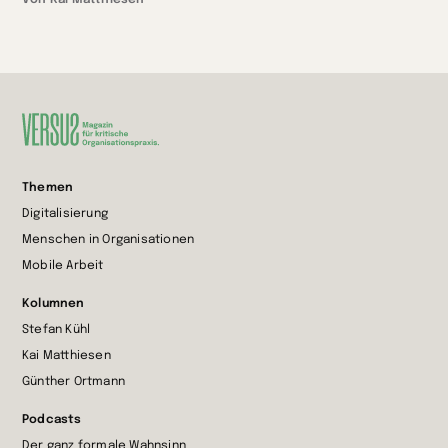
Von Kai Matthiesen
Zur
Themen
Startseite
Digitalisierung
wechseln
Menschen in Organisationen
Mobile Arbeit
Kolumnen
Stefan Kühl
Kai Matthiesen
Günther Ortmann
Podcasts
Der ganz formale Wahnsinn