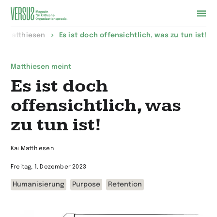
Zur
ai Matthiesen
Es ist doch offen­sicht­­lich, was zu tun ist!
Startseite
wechseln
Matthiesen meint
Es ist doch
offensichtlich, was
zu tun ist!
Kai Matthiesen
Freitag, 1. Dezember 2023
Humanisierung
Purpose
Retention