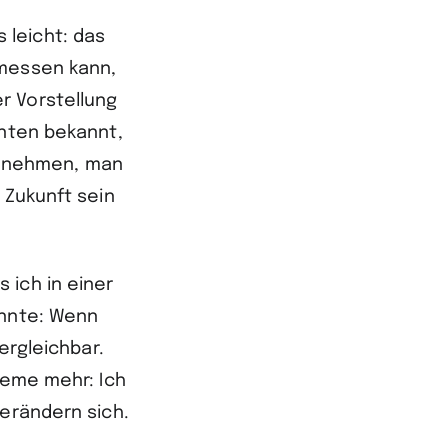
 leicht: das
 messen kann,
r Vorstellung
anten bekannt,
nzunehmen, man
 Zukunft sein
 ich in einer
önnte: Wenn
ergleichbar.
leme mehr: Ich
verändern sich.