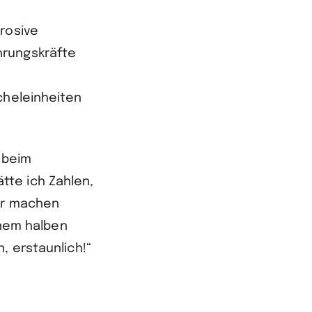
rosive
hrungskräfte
cheleinheiten
n beim
tte ich Zahlen,
ter machen
inem halben
, erstaunlich!“