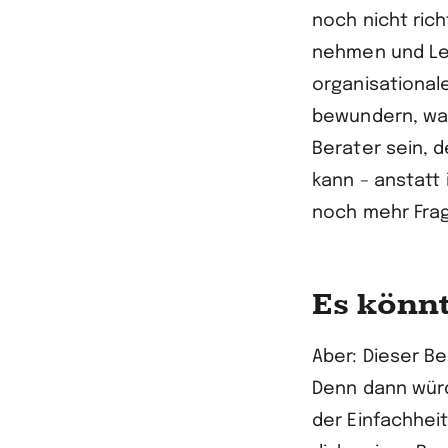
noch nicht ric
nehmen und Leu
organisational
bewundern, was
Berater sein, 
kann – anstatt
noch mehr Fra
Es könnt
Aber: Dieser Be
Denn dann würd
der Einfachhei