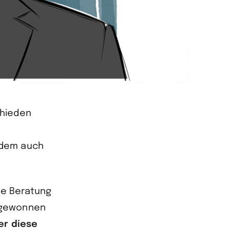
chieden
 dem auch
ale Beratung
k gewonnen
r diese