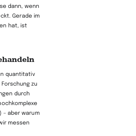
ise dann, wenn
teckt. Gerade im
n hat, ist
behandeln
n quantitativ
r Forschung zu
ungen durch
f hochkomplexe
n) – aber warum
 wir messen