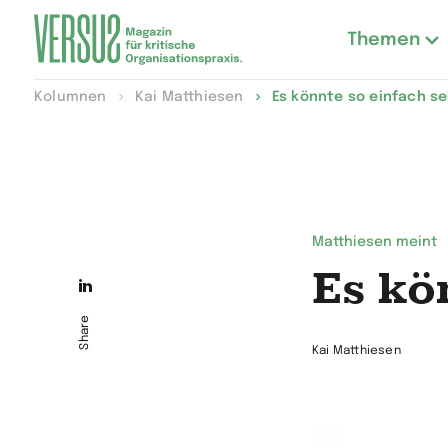
Themen
Zur
Kolumnen
Kai Matthiesen
Es könnte so einfach se
Startseite
wechseln
Matthiesen meint
Es kö
Die
Seite
Share
auf
Kai Matthiesen
LinkedIn
teilen