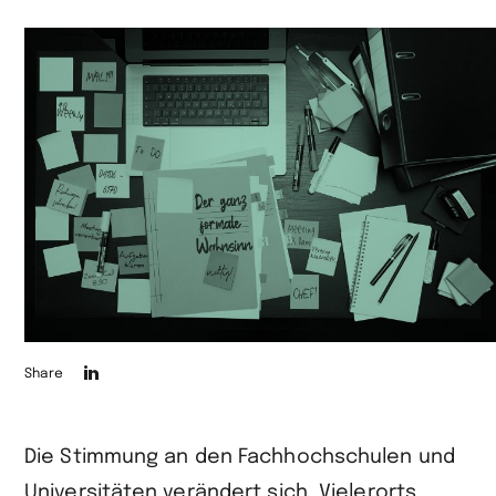
Die
Share
Seite
auf
Die Stimmung an den Fachhochschulen und
LinkedIn
Universitäten verändert sich. Vielerorts