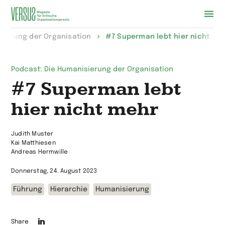
Zur
sierung der Organisation
#7 Superman lebt hier nicht me
Startseite
wechseln
Podcast: Die Humanisierung der Organisation
#7 Superman lebt
hier nicht mehr
Judith Muster
Kai Matthiesen
Andreas Hermwille
Donnerstag, 24. August 2023
Führung
Hierarchie
Humanisierung
Die
Share