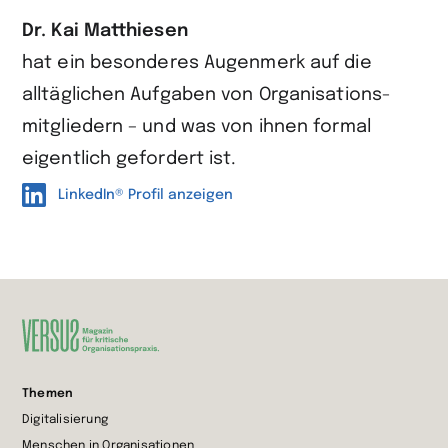
Dr. Kai Matthiesen
hat ein besonderes Augen­merk auf die
alltäglichen Aufgaben von Organisations­
mitgliedern – und was von ihnen formal
eigentlich gefordert ist.
LinkedIn® Profil anzeigen
Zur
Themen
Startseite
Digitalisierung
wechseln
Menschen in Organisationen