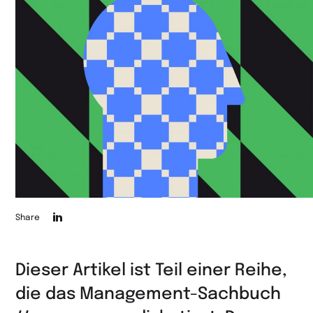
Die
Share
Seite
auf
Dieser Artikel ist Teil einer Reihe,
LinkedIn
die das Management-Sachbuch
teilen