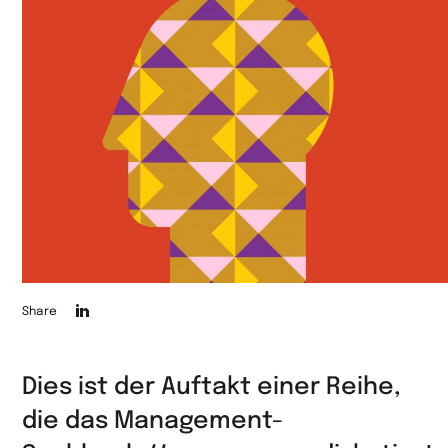
Die
Share
Seite
auf
Dies ist der Auftakt einer Reihe,
LinkedIn
die das Management-
teilen