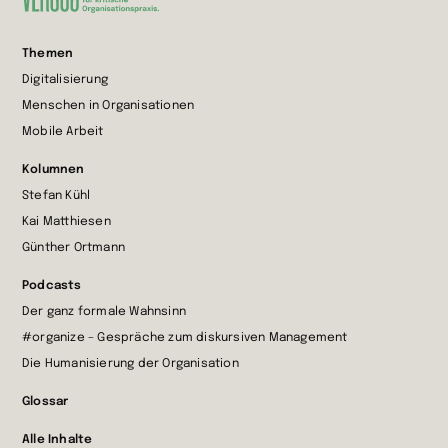
Zur
Themen
Startseite
Digitalisierung
wechseln
Menschen in Organisationen
Mobile Arbeit
Kolumnen
Stefan Kühl
Kai Matthiesen
Günther Ortmann
Podcasts
Der ganz formale Wahnsinn
#organize – Gespräche zum diskursiven Management
Die Humanisierung der Organisation
Glossar
Alle Inhalte